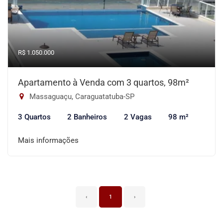
R$ 1.050.000
Apartamento à Venda com 3 quartos, 98m²
Massaguaçu, Caraguatatuba-SP
3 Quartos
2 Banheiros
2 Vagas
98 m²
Mais informações
‹
1
›