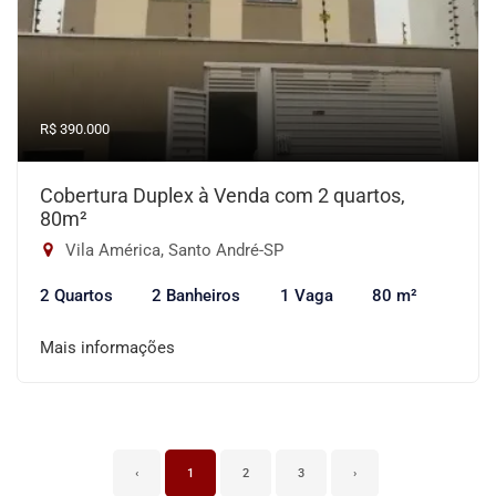
R$ 390.000
Cobertura Duplex à Venda com 2 quartos,
80m²
Vila América, Santo André-SP
2 Quartos
2 Banheiros
1 Vaga
80 m²
Mais informações
‹
1
2
3
›