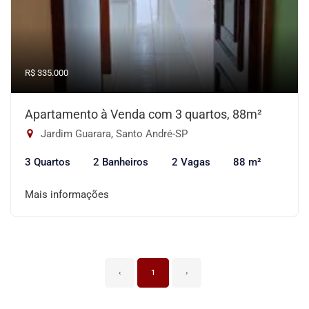
R$ 335.000
Apartamento à Venda com 3 quartos, 88m²
Jardim Guarara, Santo André-SP
3 Quartos
2 Banheiros
2 Vagas
88 m²
Mais informações
‹
1
›