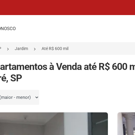
ONOSCO
P
Jardim
Até R$ 600 mil
artamentos à Venda até R$ 600 m
é, SP
por