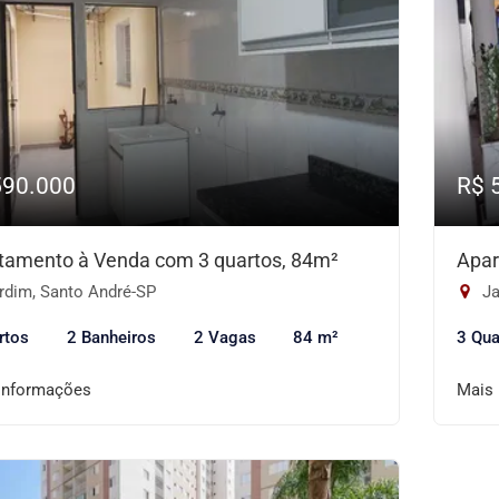
590.000
R$ 
tamento à Venda com 3 quartos, 84m²
Apar
rdim, Santo André-SP
Ja
rtos
2 Banheiros
2 Vagas
84 m²
3 Qua
informações
Mais