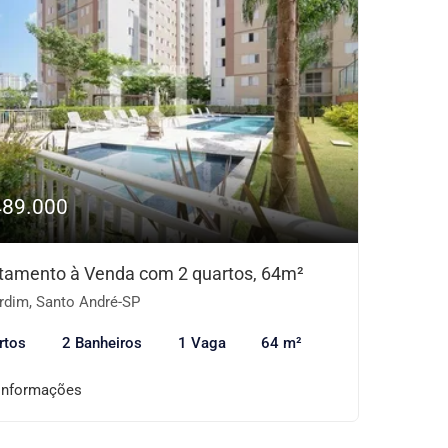
489.000
tamento à Venda com 2 quartos, 64m²
rdim, Santo André-SP
rtos
2 Banheiros
1 Vaga
64 m²
informações