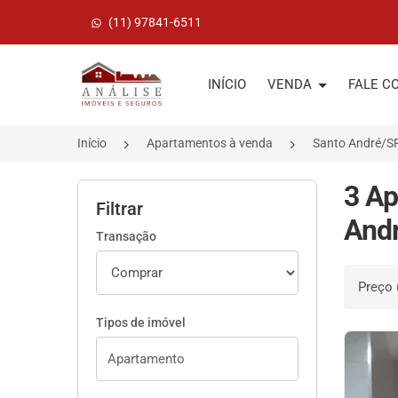
(11) 97841-6511
Página inicial
INÍCIO
VENDA
FALE C
Início
Apartamentos à venda
Santo André/S
3 Ap
Filtrar
Andr
Transação
Ordenar 
Tipos de imóvel