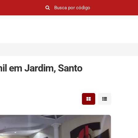
il em Jardim, Santo
Mostrar resultados em 
Mostrar resultad