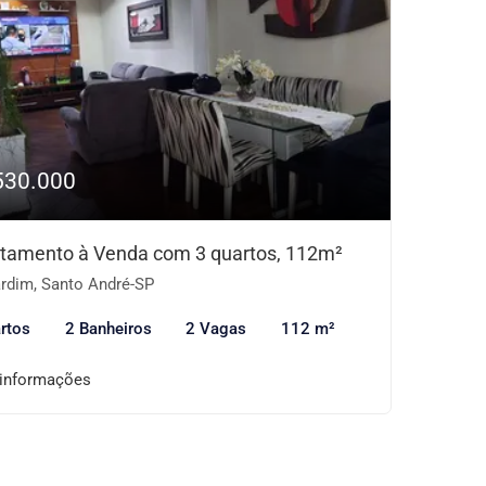
530.000
tamento à Venda com 3 quartos, 112m²
rdim, Santo André-SP
rtos
2 Banheiros
2 Vagas
112 m²
 informações