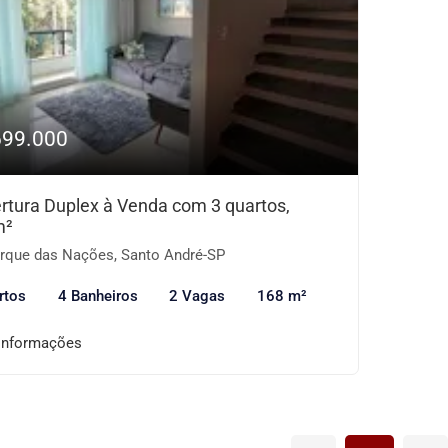
699.000
rtura Duplex à Venda com 3 quartos,
m²
rque das Nações, Santo André-SP
rtos
4 Banheiros
2 Vagas
168 m²
informações