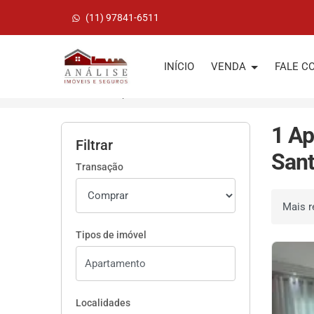
(11) 97841-6511
Página inicial
INÍCIO
VENDA
FALE C
Início
Apartamentos à venda
Santo André/S
1 Ap
Filtrar
Sant
Transação
Ordenar 
Tipos de imóvel
Localidades