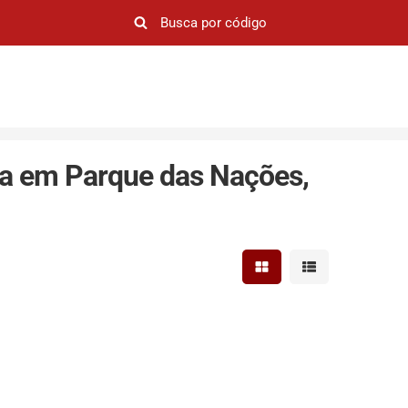
a em Parque das Nações,
Mostrar resultados em 
Mostrar resultad