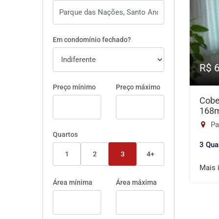
Em condomínio fechado?
R$ 
Preço mínimo
Preço máximo
Cobe
168
Pa
Quartos
3 Qua
1
2
3
4+
Mais 
Área mínima
Área máxima