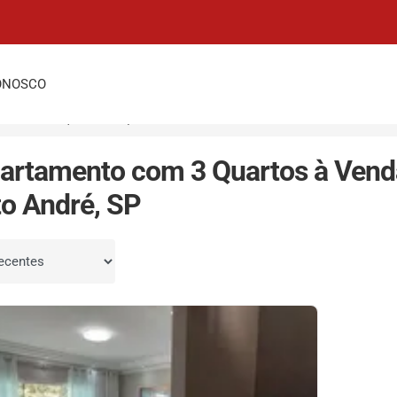
ONOSCO
P
Parque das Nações
3 Quartos
artamento com 3 Quartos à Vend
o André, SP
por