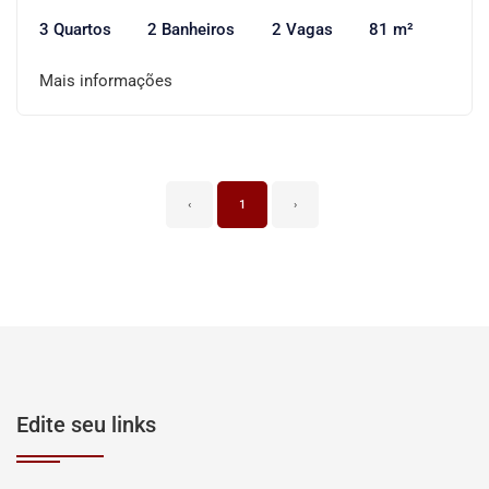
3 Quartos
2 Banheiros
2 Vagas
81 m²
Mais informações
‹
1
›
Edite seu links