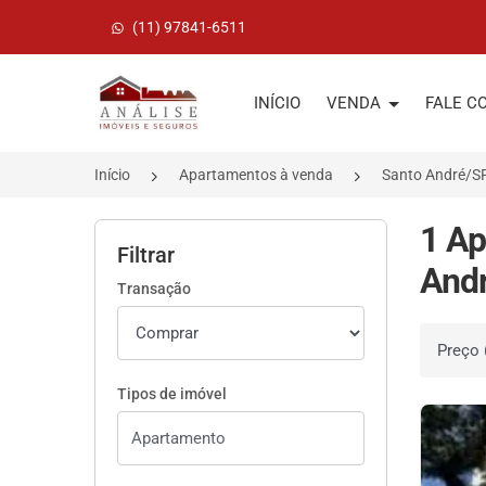
(11) 97841-6511
Página inicial
INÍCIO
VENDA
FALE C
Início
Apartamentos à venda
Santo André/S
1 Ap
Filtrar
Andr
Transação
Ordenar 
Tipos de imóvel