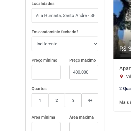
Localidades
Em condomínio fechado?
R$ 
Preço mínimo
Preço máximo
Apar
Vi
2 Qua
Quartos
1
2
3
4+
Mais 
Área mínima
Área máxima