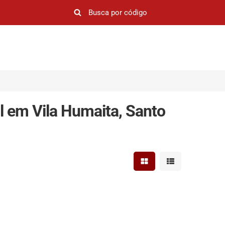
l em Vila Humaita, Santo
Mostrar resultados em 
Mostrar resultad