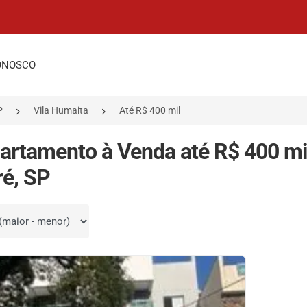
ONOSCO
P
Vila Humaita
Até R$ 400 mil
artamento à Venda até R$ 400 mi
é, SP
por