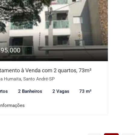
395.000
tamento à Venda com 2 quartos, 73m²
la Humaita, Santo André-SP
rtos
2 Banheiros
2 Vagas
73 m²
informações