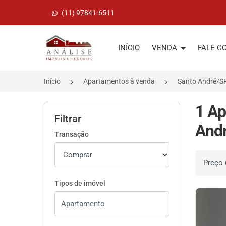
(11) 97841-6511
Página inicial
INÍCIO
VENDA
FALE C
Início
Apartamentos à venda
Santo André/S
1 Ap
Filtrar
Andr
Transação
Ordenar 
Tipos de imóvel