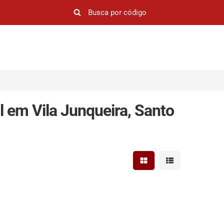
 em Vila Junqueira, Santo
Mostrar resultados em 
Mostrar resultad