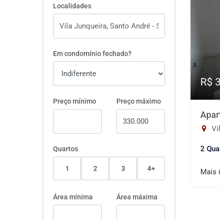
Localidades
Em condomínio fechado?
R$ 
Preço mínimo
Preço máximo
Apar
Vi
2 Qua
Quartos
1
2
3
4+
Mais 
Área mínima
Área máxima