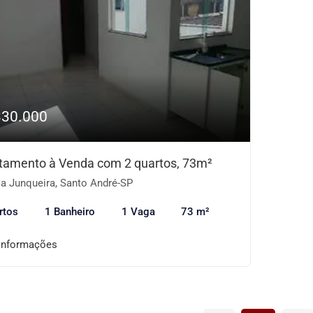
330.000
tamento à Venda com 2 quartos, 73m²
la Junqueira, Santo André-SP
rtos
1 Banheiro
1 Vaga
73 m²
informações