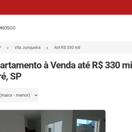
ONOSCO
P
Vila Junqueira
Até R$ 330 mil
artamento à Venda até R$ 330 mil
é, SP
por