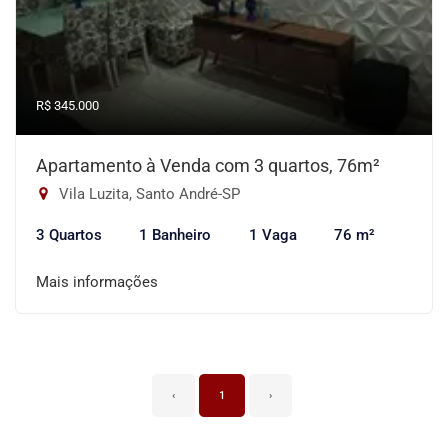
R$ 345.000
Apartamento à Venda com 3 quartos, 76m²
Vila Luzita, Santo André-SP
3 Quartos
1 Banheiro
1 Vaga
76 m²
Mais informações
‹
1
›