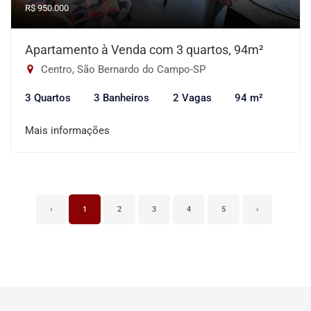
R$ 950.000
Apartamento à Venda com 3 quartos, 94m²
Centro, São Bernardo do Campo-SP
3 Quartos
3 Banheiros
2 Vagas
94 m²
Mais informações
‹
1
2
3
4
5
›