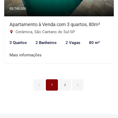
R$ 740.000
Apartamento à Venda com 3 quartos, 80m²
Cerâmica, São Caetano do Sul-SP
3 Quartos
2 Banheiros
2 Vagas
80 m²
Mais informações
‹
1
2
›