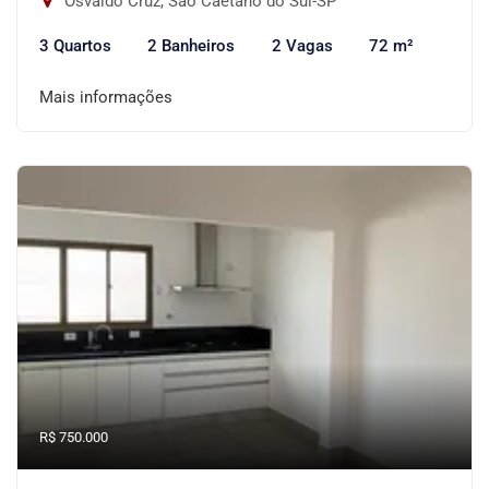
Osvaldo Cruz, São Caetano do Sul-SP
3 Quartos
2 Banheiros
2 Vagas
72 m²
Mais informações
R$ 750.000