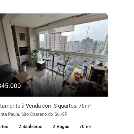
845.000
tamento à Venda com 3 quartos, 70m²
nta Paula, São Caetano do Sul-SP
rtos
2 Banheiros
2 Vagas
70 m²