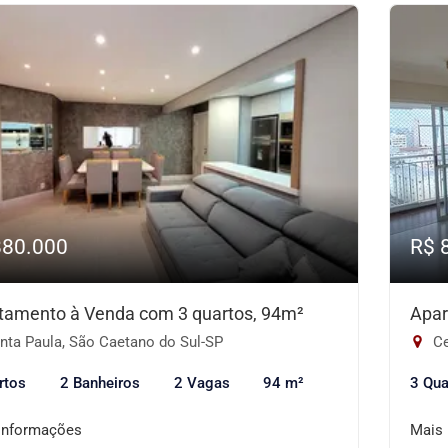
880.000
R$ 
tamento à Venda com 3 quartos, 94m²
Apar
nta Paula, São Caetano do Sul-SP
Ce
rtos
2 Banheiros
2 Vagas
94 m²
3 Qua
informações
Mais