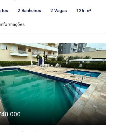
rtos
2 Banheiros
2 Vagas
126 m²
 informações
740.000