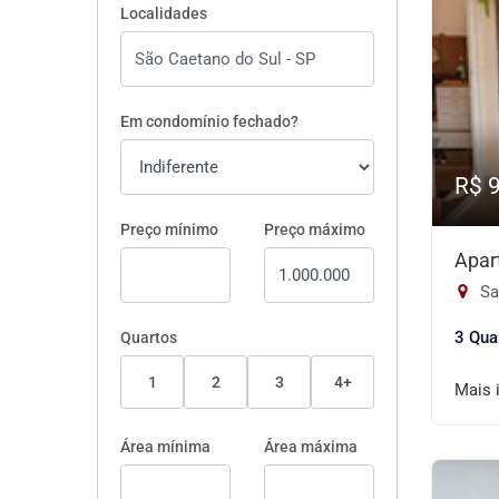
Localidades
Em condomínio fechado?
R$ 
Preço mínimo
Preço máximo
Apar
Sa
3 Qua
Quartos
1
2
3
4+
Mais 
Área mínima
Área máxima