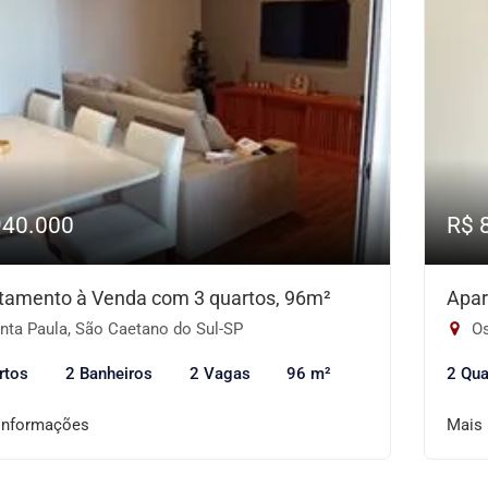
940.000
R$ 
tamento à Venda com 3 quartos, 96m²
Apar
nta Paula, São Caetano do Sul-SP
Os
rtos
2 Banheiros
2 Vagas
96 m²
2 Qua
informações
Mais