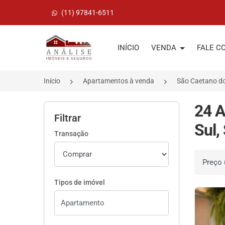
(11) 97841-6511
Página inicial
INÍCIO
VENDA
FALE C
Início
Apartamentos à venda
São Caetano do
24 A
Filtrar
Sul,
Transação
Ordenar 
Tipos de imóvel