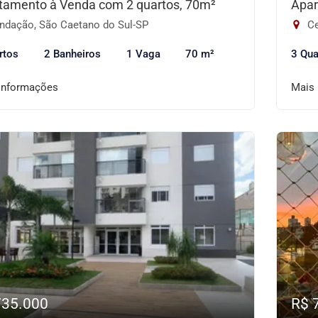
tamento à Venda com 2 quartos, 70m²
Apar
ndação, São Caetano do Sul-SP
Ce
rtos
2 Banheiros
1 Vaga
70 m²
3 Qua
informações
Mais
735.000
R$ 