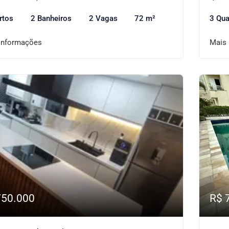
rtos
2 Banheiros
2 Vagas
72 m²
3 Qua
informações
Mais
750.000
R$ 