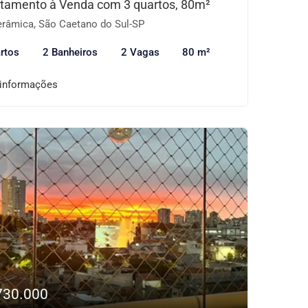
tamento à Venda com 3 quartos, 80m²
râmica, São Caetano do Sul-SP
rtos
2 Banheiros
2 Vagas
80 m²
 informações
730.000