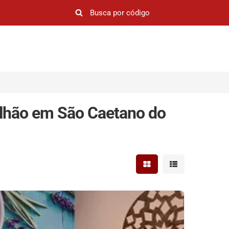
ilhão em São Caetano do
Mostrar resultados em 
Mostrar resultad