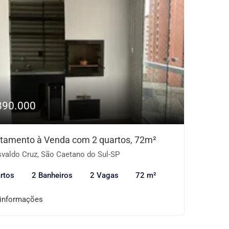
890.000
tamento à Venda com 2 quartos, 72m²
valdo Cruz, São Caetano do Sul-SP
rtos
2 Banheiros
2 Vagas
72 m²
 informações