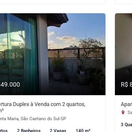
849.000
R$ 
rtura Duplex à Venda com 2 quartos,
Apar
m²
Sa
nta Maria, São Caetano do Sul-SP
3 Qua
rtos
2 Banheiros
2 Vagas
140 m²