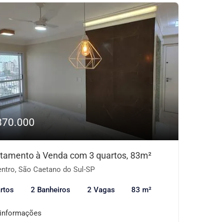
870.000
tamento à Venda com 3 quartos, 83m²
ntro, São Caetano do Sul-SP
rtos
2 Banheiros
2 Vagas
83 m²
 informações