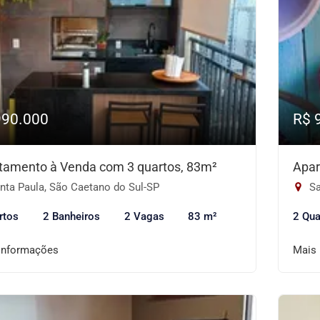
990.000
R$ 
tamento à Venda com 3 quartos, 83m²
Apar
nta Paula, São Caetano do Sul-SP
Sa
rtos
2 Banheiros
2 Vagas
83 m²
2 Qua
informações
Mais