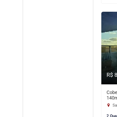
R$ 
Cobe
140
Sa
2 Qua