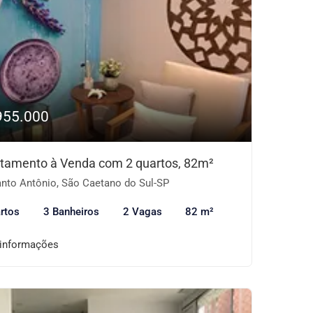
955.000
tamento à Venda com 2 quartos, 82m²
nto Antônio, São Caetano do Sul-SP
rtos
3 Banheiros
2 Vagas
82 m²
 informações