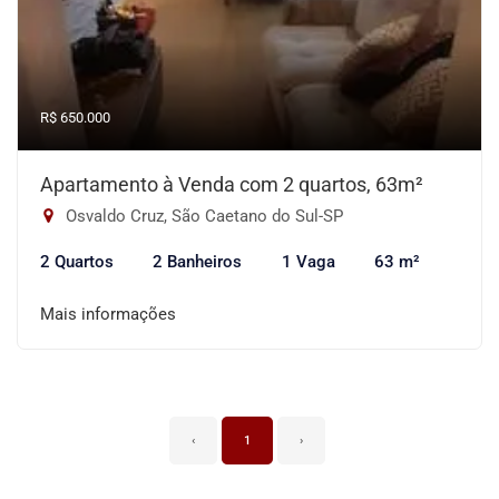
R$ 650.000
Apartamento à Venda com 2 quartos, 63m²
Osvaldo Cruz, São Caetano do Sul-SP
2 Quartos
2 Banheiros
1 Vaga
63 m²
Mais informações
‹
1
›