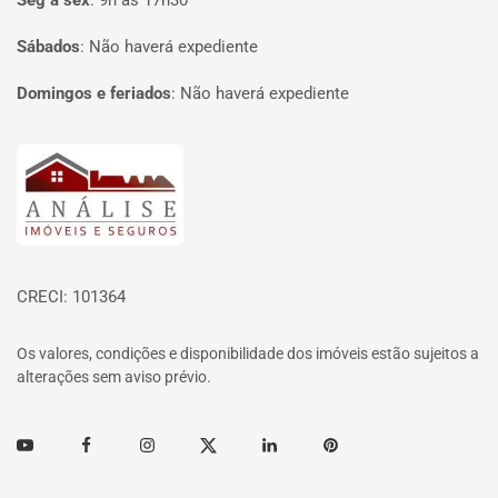
Seg à sex
:
9h às 17h30
Sábados
:
Não haverá expediente
Domingos e feriados
:
Não haverá expediente
Página inicial
CRECI: 101364
Os valores, condições e disponibilidade dos imóveis estão sujeitos a
alterações sem aviso prévio.
Youtube
Facebook
Instagram
Twitter
Linkedin
Pinterest