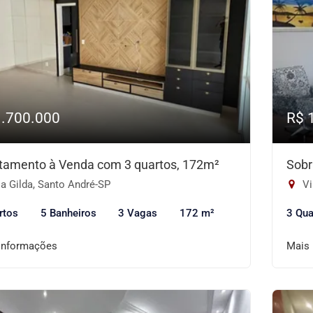
1.700.000
R$ 
tamento à Venda com 3 quartos, 172m²
Sobr
a Gilda, Santo André-SP
Vi
rtos
5 Banheiros
3 Vagas
172 m²
3 Qua
informações
Mais