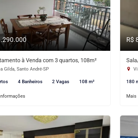
1.290.000
R$ 
tamento à Venda com 3 quartos, 108m²
Sala
a Gilda, Santo André-SP
Vi
rtos
4 Banheiros
2 Vagas
108 m²
180 
informações
Mais