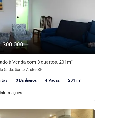
1.300.000
ado à Venda com 3 quartos, 201m²
la Gilda, Santo André-SP
rtos
3 Banheiros
4 Vagas
201 m²
 informações