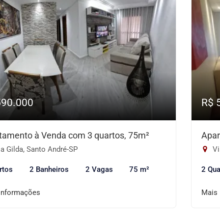
590.000
R$ 
tamento à Venda com 3 quartos, 75m²
Apar
a Gilda, Santo André-SP
Vi
rtos
2 Banheiros
2 Vagas
75 m²
2 Qua
informações
Mais