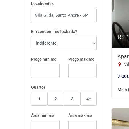
Localidades
Em condomínio fechado?
R$ 
Apar
Preço mínimo
Preço máximo
Vil
3 Qua
Quartos
Mais 
1
2
3
4+
Área mínima
Área máxima