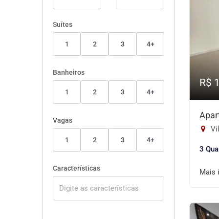
Suítes
1
2
3
4+
Banheiros
R$ 
1
2
3
4+
Apar
Vagas
Vil
1
2
3
4+
3 Qua
Características
Mais 