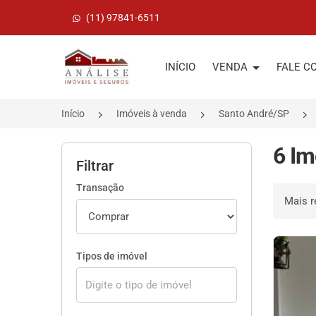
(11) 97841-6511
Página inicial
INÍCIO
VENDA
FALE C
Início
Imóveis à venda
Santo André/SP
6 Im
Filtrar
Transação
Ordenar 
Tipos de imóvel