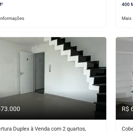
M²
400 
informações
Mais
673.000
R$ 
rtura Duplex à Venda com 2 quartos,
Cobe