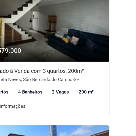
579.000
ado à Venda com 3 quartos, 200m²
eta Neves, São Bernardo do Campo-SP
rtos
4 Banheiros
2 Vagas
200 m²
 informações