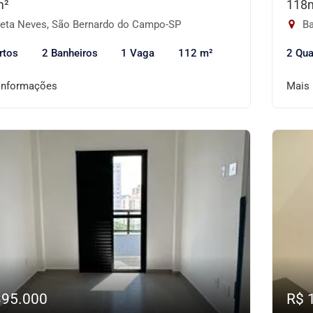
m²
118
eta Neves, São Bernardo do Campo-SP
Ba
rtos
2 Banheiros
1 Vaga
112 m²
2 Qua
informações
Mais
395.000
R$ 