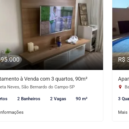
595.000
R$ 
tamento à Venda com 3 quartos, 90m²
Apar
eta Neves, São Bernardo do Campo-SP
Ba
rtos
2 Banheiros
2 Vagas
90 m²
3 Qua
informações
Mais