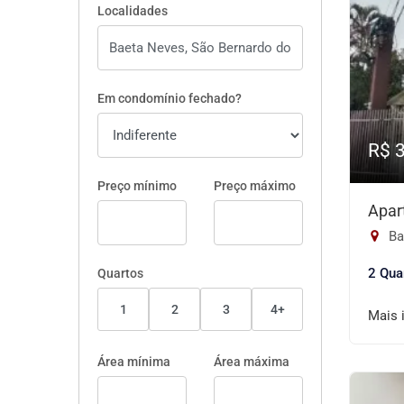
Localidades
Em condomínio fechado?
R$ 
Preço mínimo
Preço máximo
Apar
Ba
2 Qua
Quartos
1
2
3
4+
Mais 
Área mínima
Área máxima