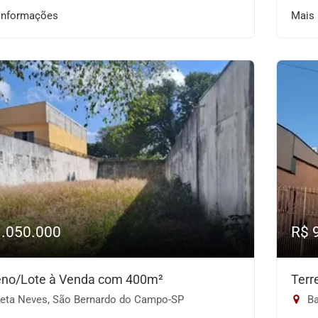
informações
Mais
1.050.000
R$ 
eno/Lote à Venda com 400m²
Terr
eta Neves, São Bernardo do Campo-SP
Ba