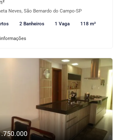
m²
eta Neves, São Bernardo do Campo-SP
rtos
2 Banheiros
1 Vaga
118 m²
 informações
1.750.000