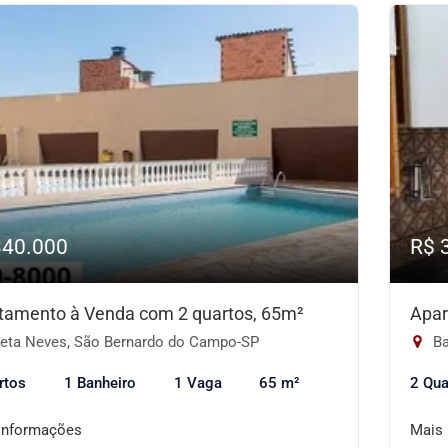
340.000
R$ 
tamento à Venda com 2 quartos, 65m²
Apar
eta Neves, São Bernardo do Campo-SP
Ba
rtos
1 Banheiro
1 Vaga
65 m²
2 Qua
informações
Mais