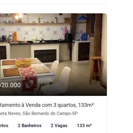
620.000
tamento à Venda com 3 quartos, 133m²
eta Neves, São Bernardo do Campo-SP
rtos
2 Banheiros
2 Vagas
133 m²