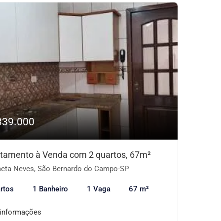
339.000
tamento à Venda com 2 quartos, 67m²
eta Neves, São Bernardo do Campo-SP
rtos
1 Banheiro
1 Vaga
67 m²
 informações