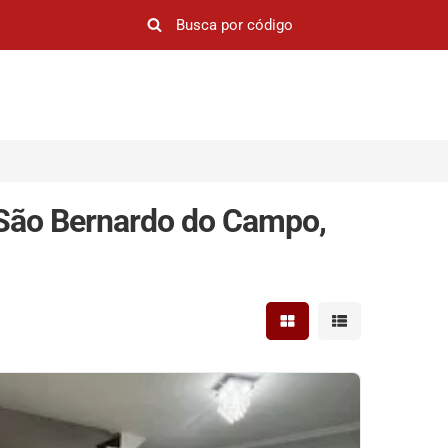
 São Bernardo do Campo,
Mostrar resultados em 
Mostrar resultad