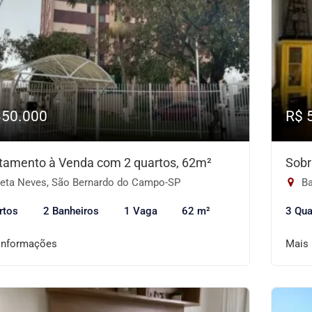
350.000
R$ 
tamento à Venda com 2 quartos, 62m²
Sobr
eta Neves, São Bernardo do Campo-SP
Ba
rtos
2 Banheiros
1 Vaga
62 m²
3 Qua
informações
Mais