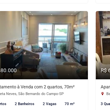
680.000
R$ 
tamento à Venda com 2 quartos, 70m²
Apar
eta Neves, São Bernardo do Campo-SP
Ba
rtos
2 Banheiros
2 Vagas
70 m²
3 Qua