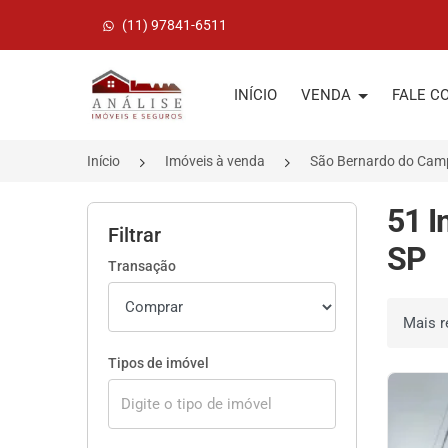
(11) 97841-6511
Página inicial
INÍCIO
VENDA
FALE C
Início
Imóveis à venda
São Bernardo do Ca
51 I
Filtrar
SP
Transação
Ordenar 
Tipos de imóvel