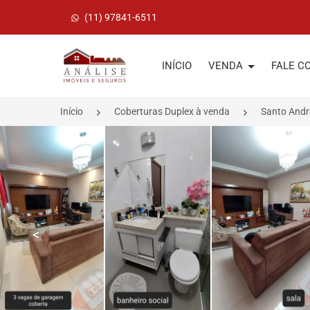
(11) 97841-6511
Página inicial
INÍCIO
VENDA
FALE C
Início
Coberturas Duplex à venda
Santo And
<