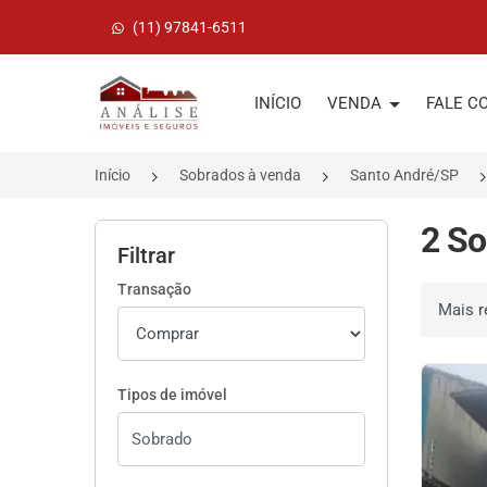
(11) 97841-6511
Página inicial
INÍCIO
VENDA
FALE C
Início
Sobrados à venda
Santo André/SP
2 So
Filtrar
Transação
Ordenar 
Tipos de imóvel