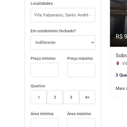
Localidades
Em condomínio fechado?
R$ 
Sobr
Preço mínimo
Preço máximo
Vil
3 Qua
Quartos
Mais 
1
2
3
4+
Área mínima
Área máxima