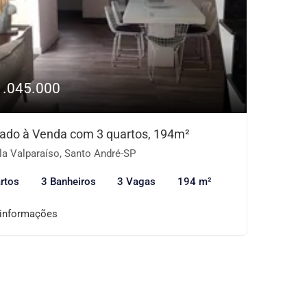
1.045.000
ado à Venda com 3 quartos, 194m²
la Valparaíso, Santo André-SP
rtos
3 Banheiros
3 Vagas
194 m²
 informações