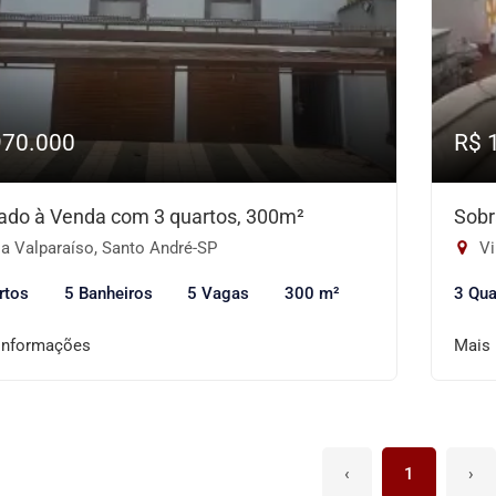
970.000
R$ 
ado à Venda com 3 quartos, 300m²
Sobr
a Valparaíso, Santo André-SP
Vi
rtos
5 Banheiros
5 Vagas
300 m²
3 Qua
informações
Mais
‹
1
›