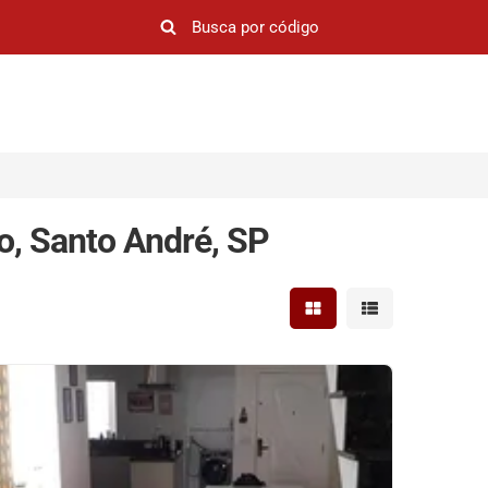
o, Santo André, SP
Mostrar resultados em 
Mostrar resultad